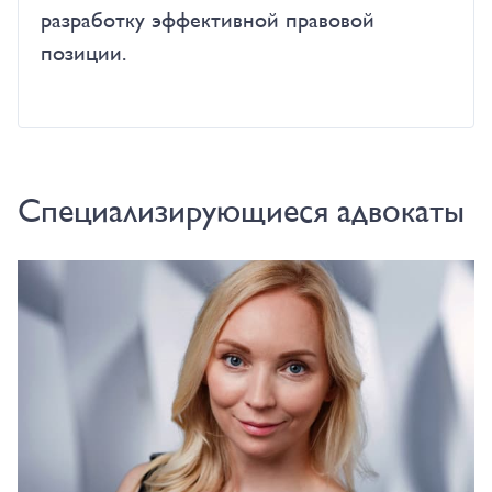
разработку эффективной правовой
позиции.
Специализирующиеся адвокаты
Туманова Окcана Сергеевна
tumanova@kniazev.ru
+7 925 743-99-35, +7 (495) 9871870