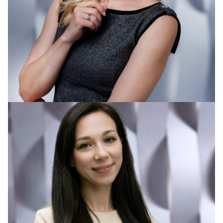
Махова Екатерина Павловна
usacheva@kniazev.ru
+7 965 379-63-43, +7 (495) 9871870