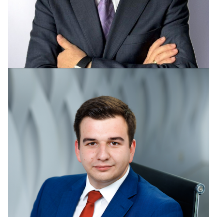
Ганущак Михаил Сергеевич
ganushchak@kniazev.ru
+7 (915) 030-74-77, +7 (495) 9871870