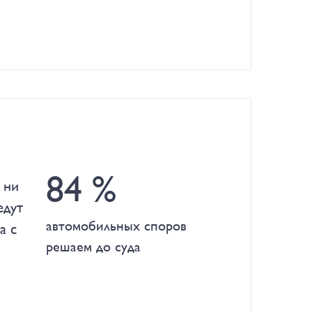
84 %
 ни
едут
автомобильных споров
а с
решаем до суда