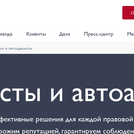
О
манда
Клиенты
Дела
Пресс-центр
Ме
ы и автоадвокаты
сты и авто
ективные решения для каждой правовой с
ожим репутацией, гарантируем соблюден